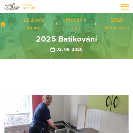
Ze života
Proběhlé
2025
Domova
akce
Batikování
2025 Batikování
02. 09. 2025