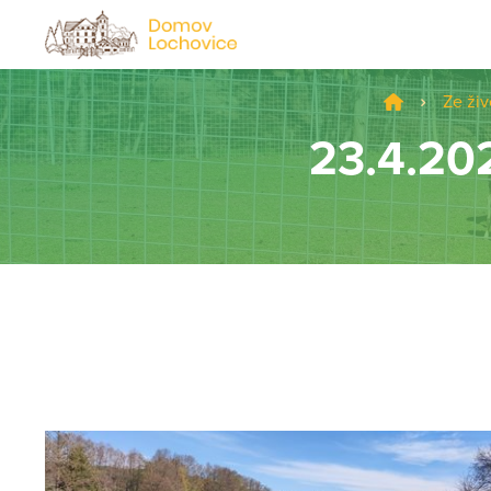
Ze ži
23.4.202