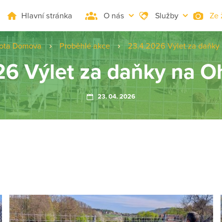
Hlavní stránka
O nás
Služby
Ze 
vota Domova
Proběhlé akce
23.4.2026 Výlet za daňky 
6 Výlet za daňky na O
23. 04. 2026