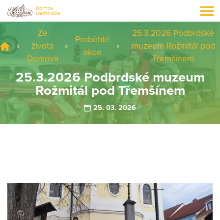
Ze
25.3.2026 Podbrdské
Proběhlé
života
muzeum Rožmitál pod
akce
Domova
Třemšínem
25.3.2026 Podbrdské muzeum
Rožmitál pod Třemšínem
25. 03. 2026