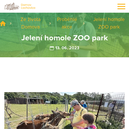
Ze života
Proběhlé
Jelení homole
Domova
akce
ZOO park
Jelení homole ZOO park
13. 06. 2023