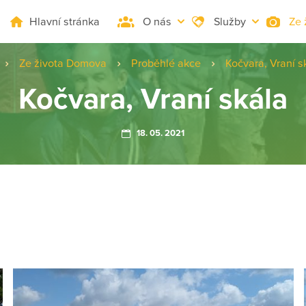
Hlavní stránka
O nás
Služby
Ze 
Ze života Domova
Proběhlé akce
Kočvara, Vraní s
Kočvara, Vraní skála
18. 05. 2021