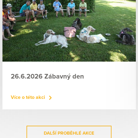
26.6.2026 Zábavný den
Více o této akci
DALŠÍ PROBĚHLÉ AKCE