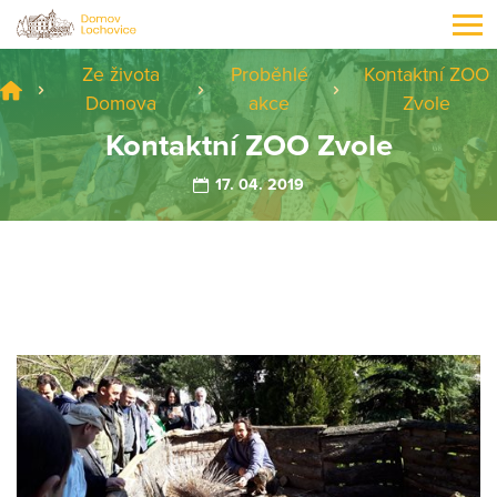
Ze života
Proběhlé
Kontaktní ZOO
Domova
akce
Zvole
Kontaktní ZOO Zvole
17. 04. 2019