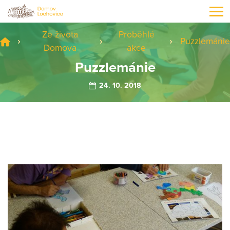
Ze života
Proběhlé
Puzzlemánie
Domova
akce
Puzzlemánie
24. 10. 2018