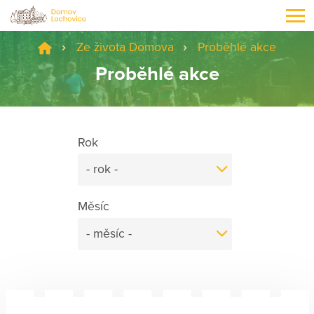
Ze života Domova
Proběhlé akce
Proběhlé akce
Rok
- rok -
Měsíc
- měsíc -