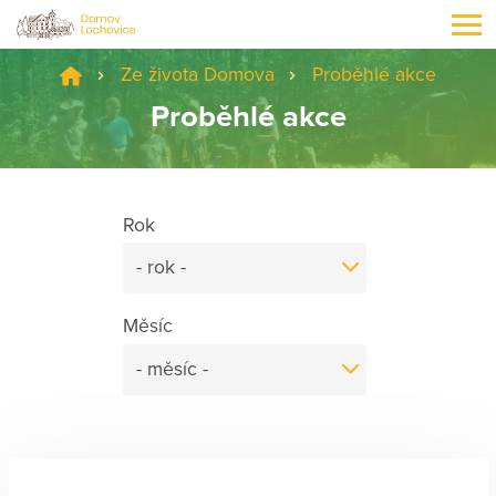
Ze života Domova
Proběhlé akce
Proběhlé akce
Rok
- rok -
Měsíc
- měsíc -